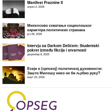
Manifest Praznine II
април 2, 2026
Михелсово схватање социолошког
карактера политичких странака
јул 28, 2026
Intervju sa Darkom Delićem: Studentski
pokret između fikcija i stvarnosti
децембар 8, 2025
Есеји о (српској) политичкој духовности:
Зашто Милошу нико не би љубио руку?
март 23, 2026