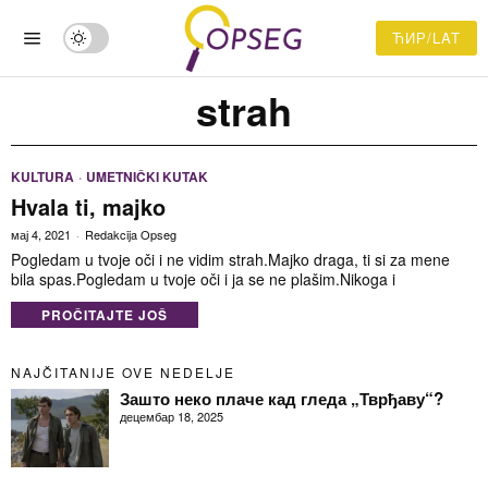
ЋИР/LAT
strah
KULTURA
·
UMETNIČKI KUTAK
Hvala ti, majko
мај 4, 2021
Redakcija Opseg
Pogledam u tvoje oči i ne vidim strah.Majko draga, ti si za mene
bila spas.Pogledam u tvoje oči i ja se ne plašim.Nikoga i
PROČITAJTE JOŠ
NAJČITANIJE OVE NEDELJE
Зашто неко плаче кад гледа „Тврђаву“?
децембар 18, 2025