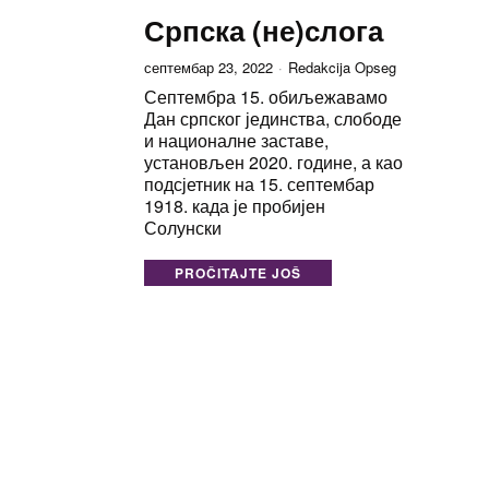
Српска (не)слога
септембар 23, 2022
Redakcija Opseg
Септембра 15. обиљежавамо
Дан српског јединства, слободе
и националне заставе,
установљен 2020. године, а као
подсјетник на 15. септембар
1918. када је пробијен
Солунски
PROČITAJTE JOŠ