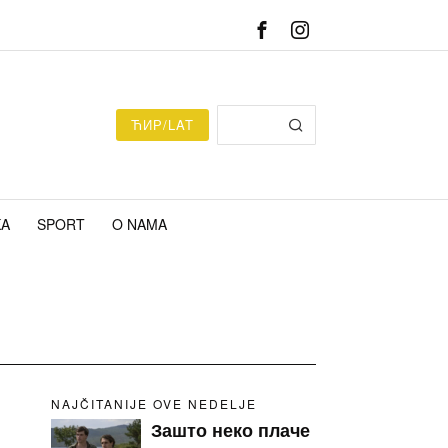
ЋИР/LAT
KA
SPORT
O NAMA
NAJČITANIJE OVE NEDELJE
Зашто неко плаче