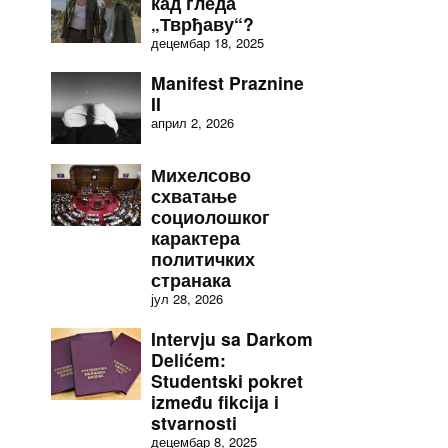
кад гледа
„Тврђаву“?
децембар 18, 2025
Manifest Praznine
II
април 2, 2026
Михелсово
схватање
социолошког
карактера
политичких
странака
јул 28, 2026
Intervju sa Darkom
Delićem:
Studentski pokret
između fikcija i
stvarnosti
децембар 8, 2025