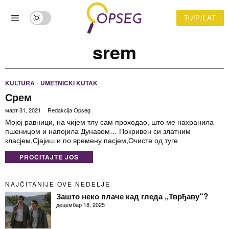
ЋИР/LAT
srem
KULTURA
·
UMETNIČKI KUTAK
Срем
март 31, 2021
Redakcija Opseg
Мојој равници, на чијем тлу сам проходао, што ме нахранила
пшеницом и напојила Дунавом… Покривен си златним
класјем,Сјајиш и по времену пасјем,Очисте од туге
PROČITAJTE JOŠ
NAJČITANIJE OVE NEDELJE
Зашто неко плаче кад гледа „Тврђаву“?
децембар 18, 2025