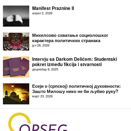
Manifest Praznine II
април 2, 2026
Михелсово схватање социолошког
карактера политичких странака
јул 28, 2026
Intervju sa Darkom Delićem: Studentski
pokret između fikcija i stvarnosti
децембар 8, 2025
Есеји о (српској) политичкој духовности:
Зашто Милошу нико не би љубио руку?
март 23, 2026