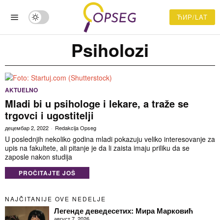
ЋИР/LAT
Psiholozi
AKTUELNO
Mladi bi u psihologe i lekare, a traže se
trgovci i ugostitelji
децембар 2, 2022
Redakcija Opseg
U poslednjih nekoliko godina mladi pokazuju veliko interesovanje za
upis na fakultete, ali pitanje je da li zaista imaju priliku da se
zaposle nakon studija
PROČITAJTE JOŠ
NAJČITANIJE OVE NEDELJE
Легенде деведесетих: Мира Марковић
август 7, 2026