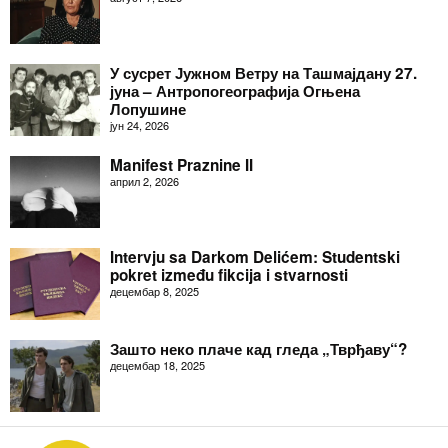
У сусрет Јужном Ветру на Ташмајдану 27.
јуна – Антропогеографија Огњена
Лопушине
јун 24, 2026
Manifest Praznine II
април 2, 2026
Intervju sa Darkom Delićem: Studentski
pokret između fikcija i stvarnosti
децембар 8, 2025
Зашто неко плаче кад гледа „Тврђаву“?
децембар 18, 2025