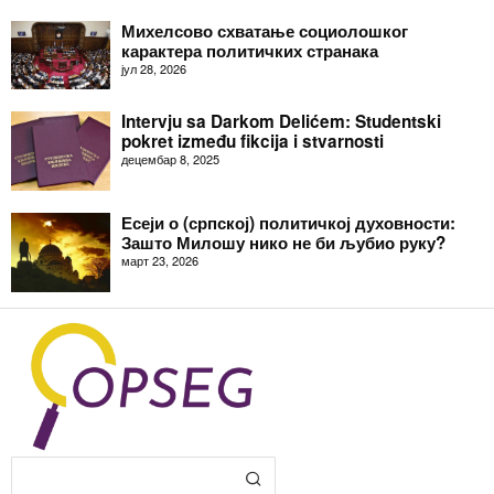
Михелсово схватање социолошког
карактера политичких странака
јул 28, 2026
Intervju sa Darkom Delićem: Studentski
pokret između fikcija i stvarnosti
децембар 8, 2025
Есеји о (српској) политичкој духовности:
Зашто Милошу нико не би љубио руку?
март 23, 2026