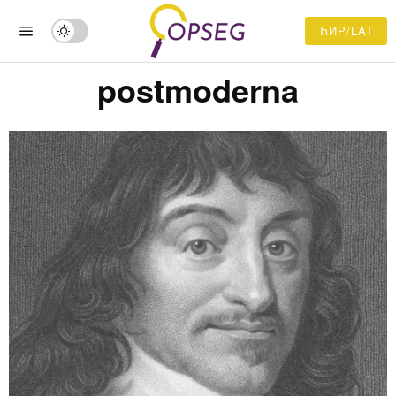
ЋИР/LAT
postmoderna