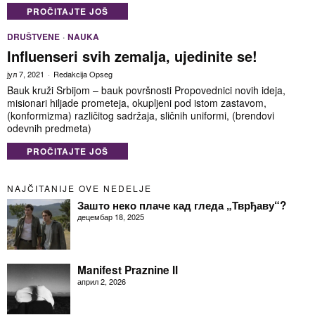
PROČITAJTE JOŠ
DRUŠTVENE
·
NAUKA
Influenseri svih zemalja, ujedinite se!
јул 7, 2021
Redakcija Opseg
Bauk kruži Srbijom – bauk površnosti Propovednici novih ideja,
misionari hiljade prometeja, okupljeni pod istom zastavom,
(konformizma) različitog sadržaja, sličnih uniformi, (brendovi
odevnih predmeta)
PROČITAJTE JOŠ
NAJČITANIJE OVE NEDELJE
Зашто неко плаче кад гледа „Тврђаву“?
децембар 18, 2025
Manifest Praznine II
април 2, 2026