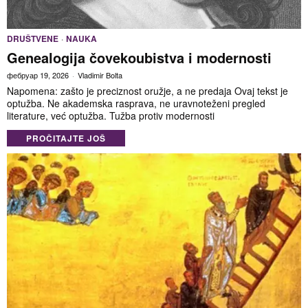
DRUŠTVENE
·
NAUKA
Genealogija čovekoubistva i modernosti
фебруар 19, 2026
Vladimir Bolta
Napomena: zašto je preciznost oružje, a ne predaja Ovaj tekst je
optužba. Ne akademska rasprava, ne uravnoteženi pregled
literature, već optužba. Tužba protiv modernosti
PROČITAJTE JOŠ