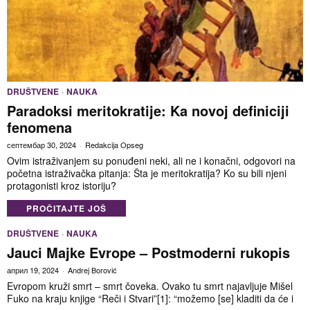
DRUŠTVENE
·
NAUKA
Paradoksi meritokratije: Ka novoj definiciji
fenomena
септембар 30, 2024
Redakcija Opseg
Ovim istraživanjem su ponuđeni neki, ali ne i konačni, odgovori na
početna istraživačka pitanja: Šta je meritokratija? Ko su bili njeni
protagonisti kroz istoriju?
PROČITAJTE JOŠ
DRUŠTVENE
·
NAUKA
Jauci Majke Evrope – Postmoderni rukopis
април 19, 2024
Andrej Borović
Evropom kruži smrt – smrt čoveka. Ovako tu smrt najavljuje Mišel
Fuko na kraju knjige “Reči i Stvari”[1]: “možemo [se] kladiti da će i