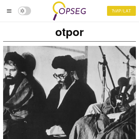
ЋИР/LAT
otpor