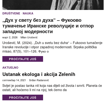
DRUŠTVENE
·
NAUKA
„Дух у свету без духа“ – Фукоово
тумачење Иранске револуције и отпор
западној модерности
март 2, 2026
Milan Urošević
Urošević, M. (2024). „Duh u svetu bez duha“ – Fukoovo tumačenje
Iranske revolucije i otpor zapadnoj modernosti. Srpska politička
misao, 87(5), 101–126. Фуко о
PROČITAJTE JOŠ
AKTUELNO
Ustanak ekologa i akcija Zelenih
септембар 14, 2021
Srđan Radanović
Svijet je postao tanka nit koja nas dijeli od života i smrti. Planeta će
ostati, ali hoćemo li mi na njoj, tek ćemo da
PROČITAJTE JOŠ