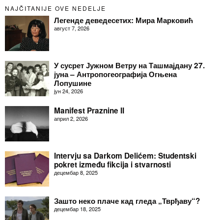
NAJČITANIJE OVE NEDELJE
Легенде деведесетих: Мира Марковић
август 7, 2026
У сусрет Јужном Ветру на Ташмајдану 27.
јуна – Антропогеографија Огњена
Лопушине
јун 24, 2026
Manifest Praznine II
април 2, 2026
Intervju sa Darkom Delićem: Studentski
pokret između fikcija i stvarnosti
децембар 8, 2025
Зашто неко плаче кад гледа „Тврђаву“?
децембар 18, 2025