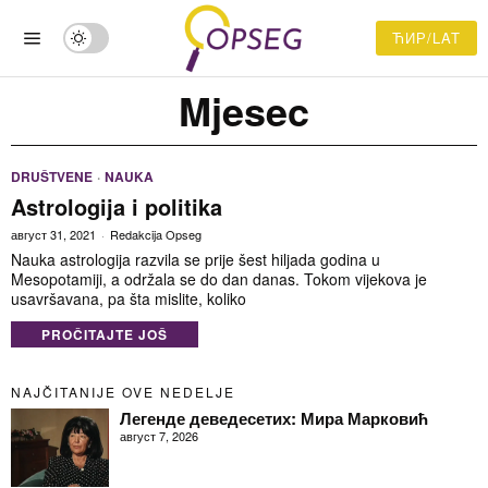
ЋИР/LAT
Mjesec
DRUŠTVENE
·
NAUKA
Astrologija i politika
август 31, 2021
Redakcija Opseg
Nauka astrologija razvila se prije šest hiljada godina u
Mesopotamiji, a održala se do dan danas. Tokom vijekova je
usavršavana, pa šta mislite, koliko
PROČITAJTE JOŠ
NAJČITANIJE OVE NEDELJE
Легенде деведесетих: Мира Марковић
август 7, 2026