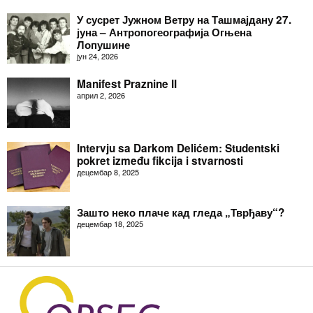
У сусрет Јужном Ветру на Ташмајдану 27.
јуна – Антропогеографија Огњена
Лопушине
јун 24, 2026
Manifest Praznine II
април 2, 2026
Intervju sa Darkom Delićem: Studentski
pokret između fikcija i stvarnosti
децембар 8, 2025
Зашто неко плаче кад гледа „Тврђаву“?
децембар 18, 2025