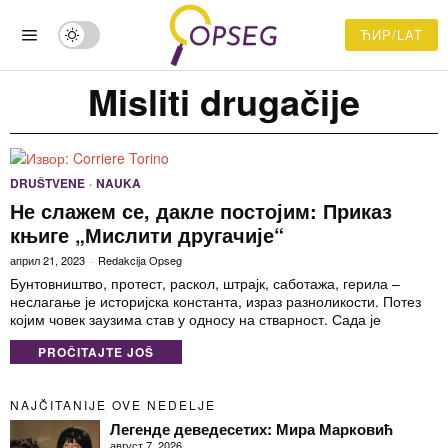
ЋИР/LAT
Misliti drugačije
DRUŠTVENE
·
NAUKA
Не слажем се, дакле постојим: Приказ
књиге „Мислити другачије“
април 21, 2023
Redakcija Opseg
Бунтовништво, протест, раскол, штрајк, саботажа, герила –
неслагање је историјска константа, израз разноликости. Потез
којим човек заузима став у односу на стварност. Сада је
PROČITAJTE JOŠ
NAJČITANIJE OVE NEDELJE
Легенде деведесетих: Мира Марковић
август 7, 2026