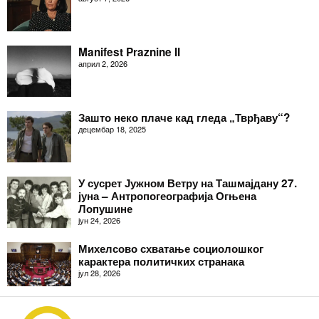
Manifest Praznine II
април 2, 2026
Зашто неко плаче кад гледа „Тврђаву“?
децембар 18, 2025
У сусрет Јужном Ветру на Ташмајдану 27.
јуна – Антропогеографија Огњена
Лопушине
јун 24, 2026
Михелсово схватање социолошког
карактера политичких странака
јул 28, 2026