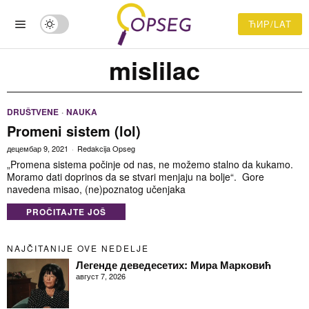
ЋИР/LAT
mislilac
DRUŠTVENE
·
NAUKA
Promeni sistem (lol)
децембар 9, 2021
Redakcija Opseg
„Promena sistema počinje od nas, ne možemo stalno da kukamo.
Moramo dati doprinos da se stvari menjaju na bolje“. Gore
navedena misao, (ne)poznatog učenjaka
PROČITAJTE JOŠ
NAJČITANIJE OVE NEDELJE
Легенде деведесетих: Мира Марковић
август 7, 2026