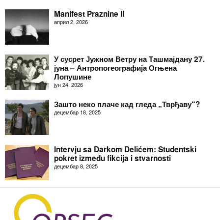
Manifest Praznine II
април 2, 2026
У сусрет Јужном Ветру на Ташмајдану 27.
јуна – Антропогеографија Огњена
Лопушине
јун 24, 2026
Зашто неко плаче кад гледа „Тврђаву“?
децембар 18, 2025
Intervju sa Darkom Delićem: Studentski
pokret između fikcija i stvarnosti
децембар 8, 2025