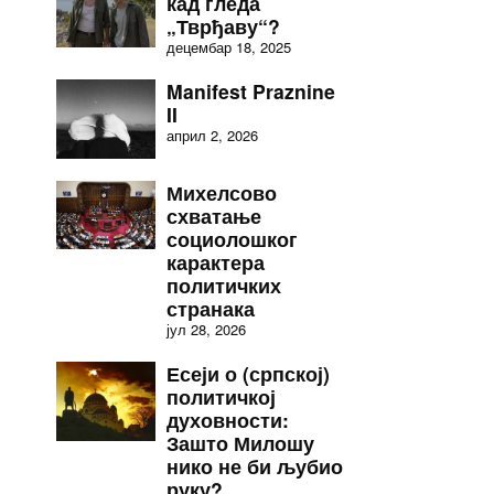
кад гледа
„Тврђаву“?
децембар 18, 2025
Manifest Praznine
II
април 2, 2026
Михелсово
схватање
социолошког
карактера
политичких
странака
јул 28, 2026
Есеји о (српској)
политичкој
духовности:
Зашто Милошу
нико не би љубио
руку?