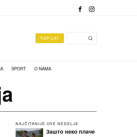
ЋИР/LAT
KA
SPORT
O NAMA
ja
NAJČITANIJE OVE NEDELJE
Зашто неко плаче