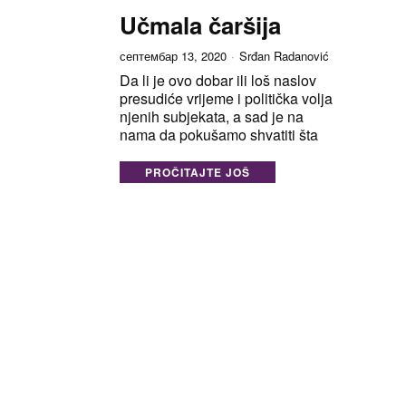
Učmala čaršija
септембар 13, 2020
Srđan Radanović
Da li je ovo dobar ili loš naslov
presudiće vrijeme i politička volja
njenih subjekata, a sad je na
nama da pokušamo shvatiti šta
PROČITAJTE JOŠ