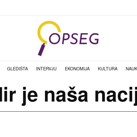
GLEDIŠTA
INTERVJU
EKONOMIJA
KULTURA
NAU
ir je naša naci