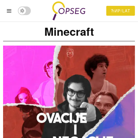
ЋИР/LAT
Minecraft