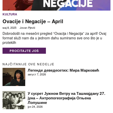
KULTURA
Ovacije i Negacije – April
мај 8, 2025
Jovan Pjević
Dobrodošli na mesečni pregled “Ovacija i Negacija” za april! Ovaj
format služi nam da u jednom dahu sumiramo sve ono što je u
proteklih
PROČITAJTE JOŠ
NAJČITANIJE OVE NEDELJE
Легенде деведесетих: Мира Марковић
август 7, 2026
У сусрет Јужном Ветру на Ташмајдану 27.
јуна – Антропогеографија Огњена
Лопушине
јун 24, 2026