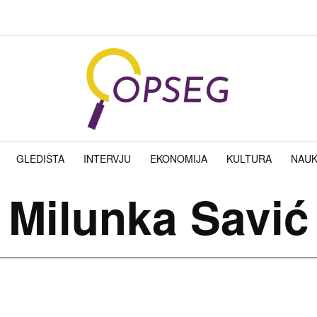
GLEDIŠTA
INTERVJU
EKONOMIJA
KULTURA
NAU
Milunka Savić