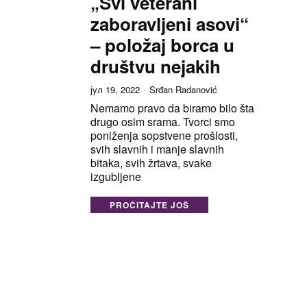
„Svi veterani
zaboravljeni asovi“
– položaj borca u
društvu nejakih
јул 19, 2022
Srđan Radanović
Nemamo pravo da biramo bilo šta
drugo osim srama. Tvorci smo
poniženja sopstvene prošlosti,
svih slavnih i manje slavnih
bitaka, svih žrtava, svake
izgubljene
PROČITAJTE JOŠ