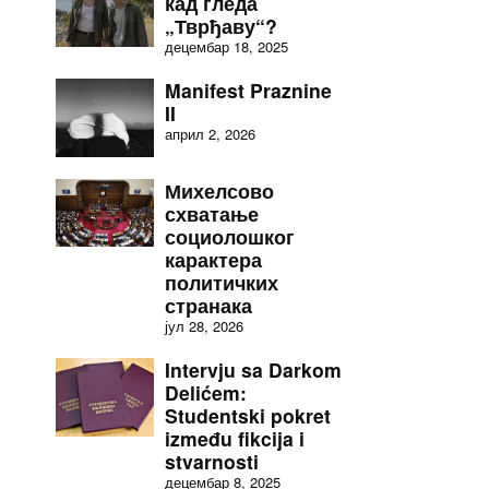
кад гледа
„Тврђаву“?
децембар 18, 2025
Manifest Praznine
II
април 2, 2026
Михелсово
схватање
социолошког
карактера
политичких
странака
јул 28, 2026
Intervju sa Darkom
Delićem:
Studentski pokret
između fikcija i
stvarnosti
децембар 8, 2025