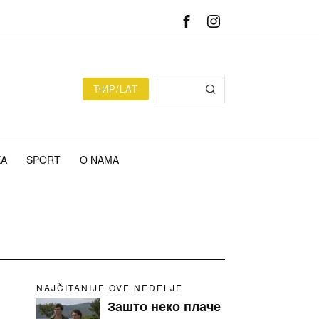
ЋИР/LAT
KA
SPORT
O NAMA
NAJČITANIJE OVE NEDELJE
Зашто неко плаче