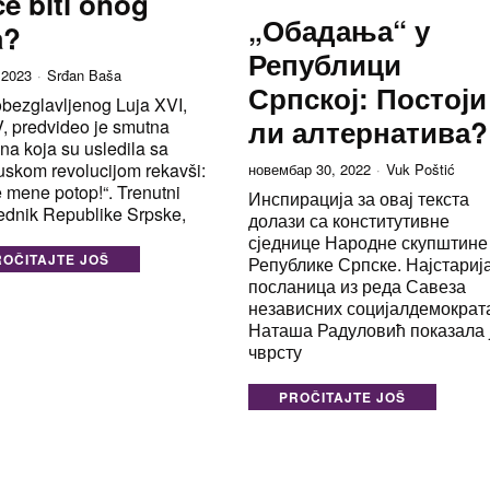
e biti onog
„Обадања“ у
a?
Републици
 2023
Srđan Baša
Српској: Постоји
obezglavljenog Luja XVI,
ли алтернатива?
, predvideo je smutna
a koja su usledila sa
uskom revolucijom rekavši:
новембар 30, 2022
Vuk Poštić
 mene potop!“. Trenutni
Инспирација за овај текста
ednik Republike Srpske,
долази са конститутивне
сједнице Народне скупштине
ROČITAJTE JOŠ
Републике Српске. Најстариј
посланица из реда Савеза
независних социјалдемократ
Наташа Радуловић показала 
чврсту
PROČITAJTE JOŠ