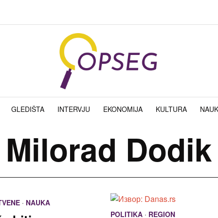
GLEDIŠTA
INTERVJU
EKONOMIJA
KULTURA
NAU
Milorad Dodik
TVENE
·
NAUKA
POLITIKA
·
REGION