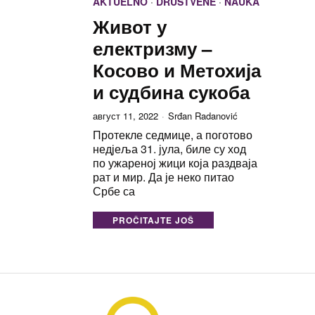
AKTUELNO
·
DRUŠTVENE
·
NAUKA
Живот у
електризму –
Косово и Метохија
и судбина сукоба
август 11, 2022
Srđan Radanović
Протекле седмице, а поготово
недјеља 31. јула, биле су ход
по ужареној жици која раздваја
рат и мир. Да је неко питао
Србе са
PROČITAJTE JOŠ