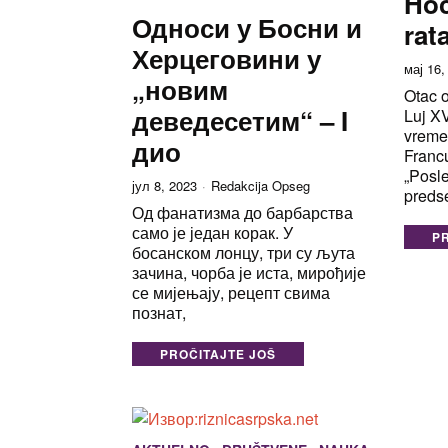
Hoć
Односи у Босни и
rat
Херцеговини у
мај 16,
„новим
Otac 
деведесетим“ – I
Luj XV
vremen
дио
Franc
„Posle
јул 8, 2023
Redakcija Opseg
preds
Од фанатизма до барбарства
само је један корак. У
P
босанском лонцу, три су љута
зачина, чорба је иста, мирођије
се мијењају, рецепт свима
познат,
PROČITAJTE JOŠ