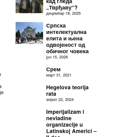
кад гледа
„Тврђаву“?
децембар 18, 2025
Српска
интелектуална
елита и њена
одвојеност од
обичног човека
јун 15, 2026
Срем
а
март 31, 2021
а
Hegelova teorija
је
rata
април 22, 2024
Imperijalizam i
nevladine
organizacije u
Latinskoj Americi –