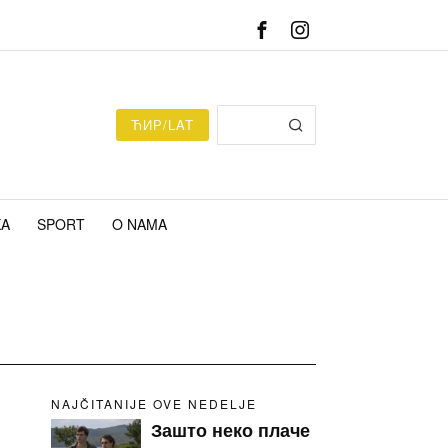
ЋИР/LAT
KA
SPORT
O NAMA
NAJČITANIJE OVE NEDELJE
Зашто неко плаче