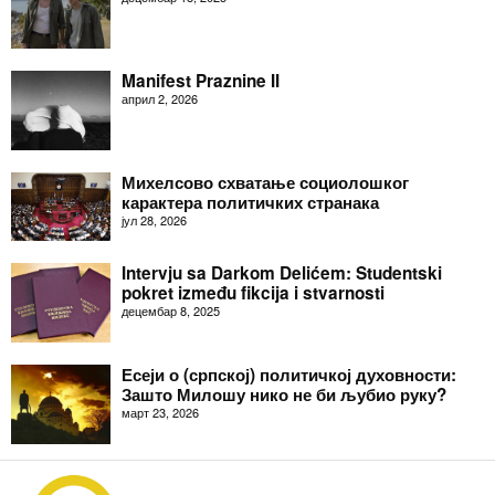
Manifest Praznine II
април 2, 2026
Михелсово схватање социолошког
карактера политичких странака
јул 28, 2026
Intervju sa Darkom Delićem: Studentski
pokret između fikcija i stvarnosti
децембар 8, 2025
Есеји о (српској) политичкој духовности:
Зашто Милошу нико не би љубио руку?
март 23, 2026