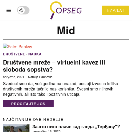
ЋИР/LAT
Mid
DRUŠTVENE
·
NAUKA
Društvene mreže – virtuelni kavez ili
sloboda sopstva?
август 5, 2021
Natalija Paunović
Svedoci smo da, već godinama unazad, postoji izvesna kritika
društvenih mreža tačnije nas korisnika. Svesni smo njihovih
negativnih, ali isto tako i pozitivnih uticaja,
PROČITAJTE JOŠ
NAJČITANIJE OVE NEDELJE
Зашто неко плаче кад гледа „Тврђаву“?
децембар 18, 2025