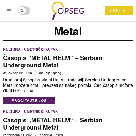
ЋИР/LAT
Metal
KULTURA
·
UMETNIČKI KUTAK
Časopis “METAL HELM” – Serbian
Underground Metal
децембар 22, 2020
Redakcija Opseg
Drugi broj časopisa Metal Helm u redakciji Serbian Underground
Metal možete čitati i preuzeti sa našeg portala! Ceo časopis možete
čitati i skinuti na
PROČITAJTE JOŠ
KULTURA
·
UMETNIČKI KUTAK
Časopis „METAL HELM“ – Serbian
Underground Metal
септембар 11, 2020
Redakcija Opseg