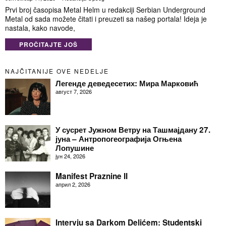
Prvi broj časopisa Metal Helm u redakciji Serbian Underground
Metal od sada možete čitati i preuzeti sa našeg portala! Ideja je
nastala, kako navode,
PROČITAJTE JOŠ
NAJČITANIJE OVE NEDELJE
Легенде деведесетих: Мира Марковић
август 7, 2026
У сусрет Јужном Ветру на Ташмајдану 27.
јуна – Антропогеографија Огњена
Лопушине
јун 24, 2026
Manifest Praznine II
април 2, 2026
Intervju sa Darkom Delićem: Studentski