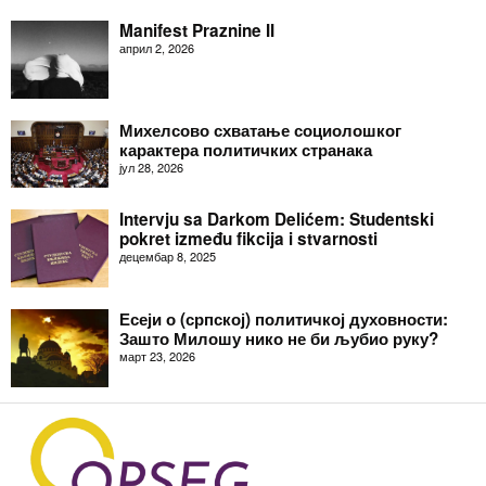
Manifest Praznine II
април 2, 2026
Михелсово схватање социолошког
карактера политичких странака
јул 28, 2026
Intervju sa Darkom Delićem: Studentski
pokret između fikcija i stvarnosti
децембар 8, 2025
Есеји о (српској) политичкој духовности:
Зашто Милошу нико не би љубио руку?
март 23, 2026