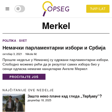
ЋИР/LAT
Merkel
POLITIKA
·
SVET
Немачки парламентарни избори и Србија
октобар 3, 2021
Nikola Ilić
Прошле недеље у Немачкој су одржани парламентарни избори.
Слободно можемо рећи да је резултат самих избора био у
сенци одласка немачке канцеларке Ангеле Меркел
PROČITAJTE JOŠ
NAJČITANIJE OVE NEDELJE
Зашто неко плаче кад гледа „Тврђаву“?
децембар 18, 2025