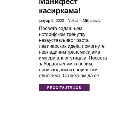
Манифест
касиркама!
јануар 5, 2022
Vukašin Milijanović
Посвета садашњем
историјском тренутку,
незаустављивог раста
левичарских идеја, помогнуте
невладиним трансмисијама
империјалног утицаја. Посвета
заборављеним класним,
производним и својинским
односима. Са жељом да се
PROČITAJTE JOŠ