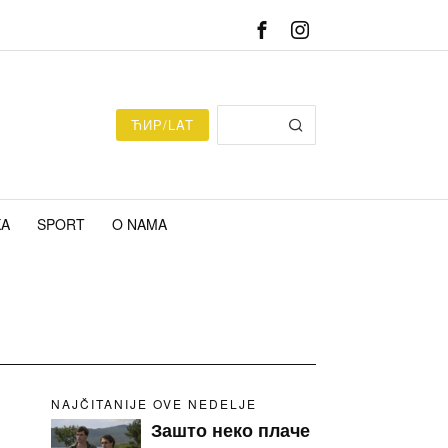
ЋИР/LAT
KA
SPORT
O NAMA
NAJČITANIJE OVE NEDELJE
Зашто неко плаче