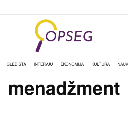
GLEDIŠTA
INTERVJU
EKONOMIJA
KULTURA
NAU
menadžment