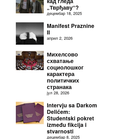
кад гледа
„Тврђаву“?
децембар 18, 2025
Manifest Praznine
II
април 2, 2026
Михелсово
схватање
социолошког
карактера
политичких
странака
јул 28, 2026
Intervju sa Darkom
Delićem:
Studentski pokret
između fikcija i
stvarnosti
децембар 8, 2025