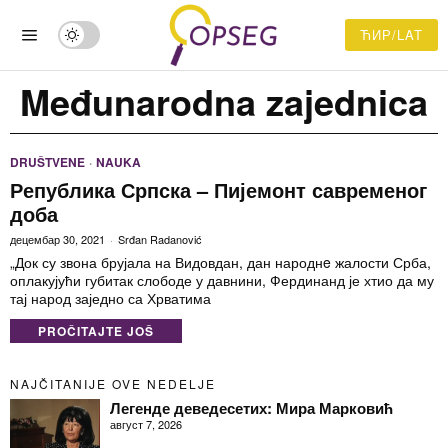
ЋИР/LAT
Međunarodna zajednica
DRUŠTVENE
·
NAUKA
Република Српска – Пијемонт савременог
доба
децембар 30, 2021
Srđan Radanović
„Док су звона брујала на Видовдан, дан народнe жалости Срба,
оплакујући губитак слободе у давнини, Фердинанд је хтио да му
тај народ заједно са Хрватима
PROČITAJTE JOŠ
NAJČITANIJE OVE NEDELJE
Легенде деведесетих: Мира Марковић
август 7, 2026