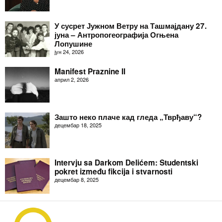
У сусрет Јужном Ветру на Ташмајдану 27.
јуна – Антропогеографија Огњена
Лопушине
јун 24, 2026
Manifest Praznine II
април 2, 2026
Зашто неко плаче кад гледа „Тврђаву“?
децембар 18, 2025
Intervju sa Darkom Delićem: Studentski
pokret između fikcija i stvarnosti
децембар 8, 2025