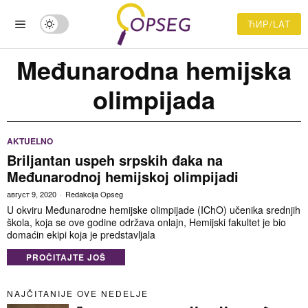
ЋИР/LAT
Međunarodna hemijska
olimpijada
AKTUELNO
Briljantan uspeh srpskih đaka na
Međunarodnoj hemijskoj olimpijadi
август 9, 2020
Redakcija Opseg
U okviru Međunarodne hemijske olimpijade (IChO) učenika srednjih
škola, koja se ove godine održava onlajn, Hemijski fakultet je bio
domaćin ekipi koja je predstavljala
PROČITAJTE JOŠ
NAJČITANIJE OVE NEDELJE