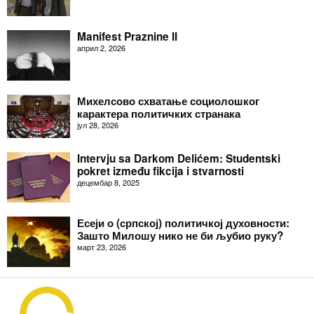
Manifest Praznine II
април 2, 2026
Михелсово схватање социолошког
карактера политичких странака
јул 28, 2026
Intervju sa Darkom Delićem: Studentski
pokret između fikcija i stvarnosti
децембар 8, 2025
Есеји о (српској) политичкој духовности:
Зашто Милошу нико не би љубио руку?
март 23, 2026