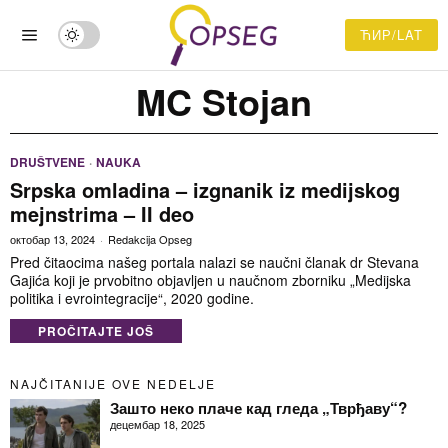
ЋИР/LAT
MC Stojan
DRUŠTVENE
·
NAUKA
Srpska omladina – izgnanik iz medijskog
mejnstrima – II deo
октобар 13, 2024
Redakcija Opseg
Pred čitaocima našeg portala nalazi se naučni članak dr Stevana
Gajića koji je prvobitno objavljen u naučnom zborniku „Medijska
politika i evrointegracije“, 2020 godine.
PROČITAJTE JOŠ
NAJČITANIJE OVE NEDELJE
Зашто неко плаче кад гледа „Тврђаву“?
децембар 18, 2025