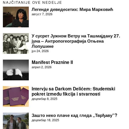
NAJČITANIJE OVE NEDELJE
Легенде деведесетих: Мира Марковић
август 7, 2026
У сусрет Јужном Ветру на Ташмајдану 27.
јуна – Антропогеографија Огњена
Лопушине
јун 24, 2026
Manifest Praznine II
април 2, 2026
Intervju sa Darkom Delićem: Studentski
pokret između fikcija i stvarnosti
децембар 8, 2025
Зашто неко плаче кад гледа „Тврђаву“?
децембар 18, 2025