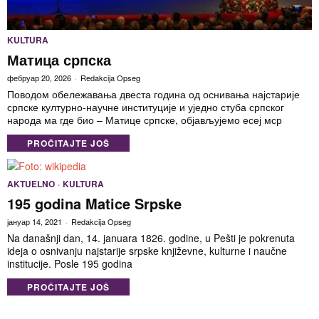
KULTURA
Матица српска
фебруар 20, 2026
Redakcija Opseg
Поводом обележавања двеста година од оснивања најстарије
српске културно-научне институције и уједно стуба српског
народа ма где био – Матице српске, објављујемо есеј мср
PROČITAJTE JOŠ
AKTUELNO
·
KULTURA
195 godina Matice Srpske
јануар 14, 2021
Redakcija Opseg
Na današnji dan, 14. januara 1826. godine, u Pešti je pokrenuta
ideja o osnivanju najstarije srpske književne, kulturne i naučne
institucije. Posle 195 godina
PROČITAJTE JOŠ