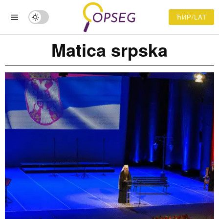
ЋИР/LAT
Matica srpska