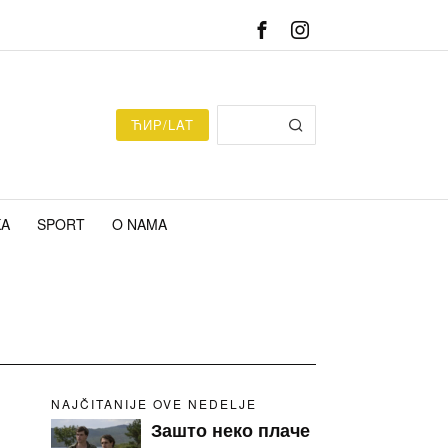
ЋИР/LAT
KA
SPORT
O NAMA
NAJČITANIJE OVE NEDELJE
Зашто неко плаче