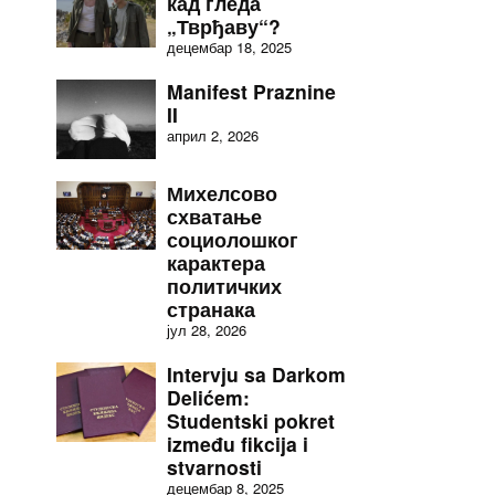
кад гледа
„Тврђаву“?
децембар 18, 2025
Manifest Praznine
II
април 2, 2026
Михелсово
схватање
социолошког
карактера
политичких
странака
јул 28, 2026
Intervju sa Darkom
Delićem:
Studentski pokret
između fikcija i
stvarnosti
децембар 8, 2025