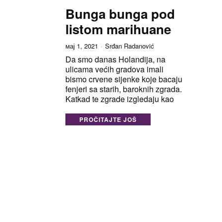
Bunga bunga pod
listom marihuane
мај 1, 2021
Srđan Radanović
Da smo danas Holandija, na
ulicama većih gradova imali
bismo crvene sijenke koje bacaju
fenjeri sa starih, baroknih zgrada.
Katkad te zgrade izgledaju kao
PROČITAJTE JOŠ