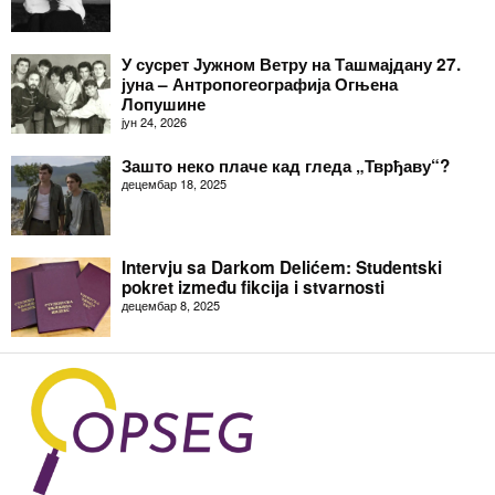
У сусрет Јужном Ветру на Ташмајдану 27.
јуна – Антропогеографија Огњена
Лопушине
јун 24, 2026
Зашто неко плаче кад гледа „Тврђаву“?
децембар 18, 2025
Intervju sa Darkom Delićem: Studentski
pokret između fikcija i stvarnosti
децембар 8, 2025