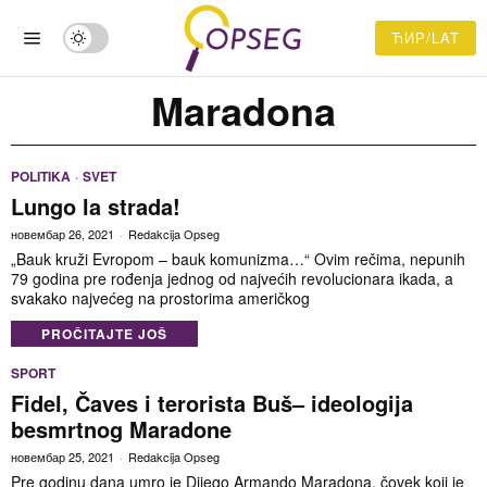
ЋИР/LAT
Maradona
POLITIKA
·
SVET
Lungo la strada!
новембар 26, 2021
Redakcija Opseg
„Bauk kruži Evropom – bauk komunizma…“ Ovim rečima, nepunih
79 godina pre rođenja jednog od najvećih revolucionara ikada, a
svakako najvećeg na prostorima američkog
PROČITAJTE JOŠ
SPORT
Fidel, Čaves i terorista Buš– ideologija
besmrtnog Maradone
новембар 25, 2021
Redakcija Opseg
Pre godinu dana umro je Dijego Armando Maradona, čovek koji je