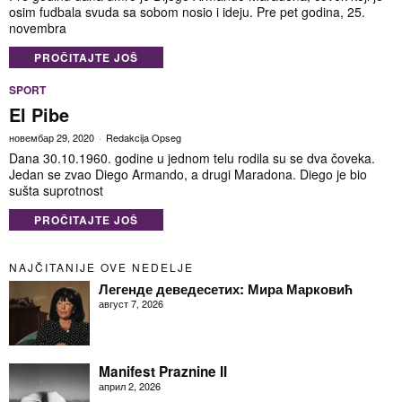
osim fudbala svuda sa sobom nosio i ideju. Pre pet godina, 25.
novembra
PROČITAJTE JOŠ
SPORT
El Pibe
новембар 29, 2020
Redakcija Opseg
Dana 30.10.1960. godine u jednom telu rodila su se dva čoveka.
Jedan se zvao Diego Armando, a drugi Maradona. Diego je bio
sušta suprotnost
PROČITAJTE JOŠ
NAJČITANIJE OVE NEDELJE
Легенде деведесетих: Мира Марковић
август 7, 2026
Manifest Praznine II
април 2, 2026