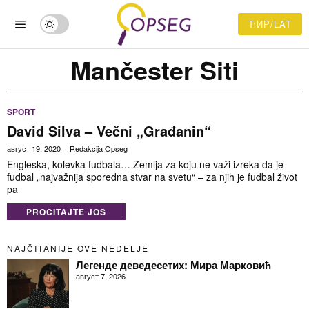
ЋИР/LAT
Mančester Siti
SPORT
David Silva – Večni „Građanin“
август 19, 2020
Redakcija Opseg
Engleska, kolevka fudbala… Zemlja za koju ne važi izreka da je
fudbal „najvažnija sporedna stvar na svetu“ – za njih je fudbal život
pa
PROČITAJTE JOŠ
NAJČITANIJE OVE NEDELJE
Легенде деведесетих: Мира Марковић
август 7, 2026