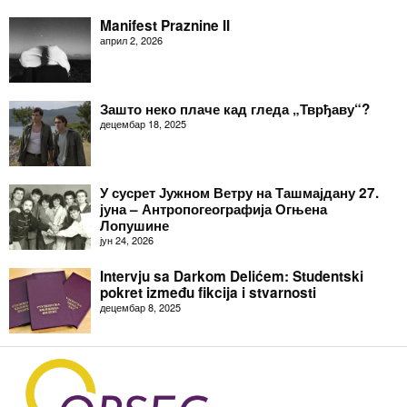
Manifest Praznine II
април 2, 2026
Зашто неко плаче кад гледа „Тврђаву“?
децембар 18, 2025
У сусрет Јужном Ветру на Ташмајдану 27.
јуна – Антропогеографија Огњена
Лопушине
јун 24, 2026
Intervju sa Darkom Delićem: Studentski
pokret između fikcija i stvarnosti
децембар 8, 2025