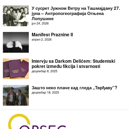
У сусрет Јужном Ветру на Ташмајдану 27.
јуна – Антропогеографија Огњена
Лопушине
јун 24, 2026
Manifest Praznine II
април 2, 2026
Intervju sa Darkom Delićem: Studentski
pokret između fikcija i stvarnosti
децембар 8, 2025
Зашто неко плаче кад гледа „Тврђаву“?
децембар 18, 2025