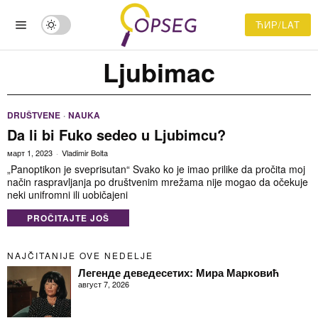
ЋИР/LAT
Ljubimac
DRUŠTVENE
·
NAUKA
Da li bi Fuko sedeo u Ljubimcu?
март 1, 2023
Vladimir Bolta
„Panoptikon je sveprisutan“ Svako ko je imao prilike da pročita moj
način raspravljanja po društvenim mrežama nije mogao da očekuje
neki unifromni ili uobičajeni
PROČITAJTE JOŠ
NAJČITANIJE OVE NEDELJE
Легенде деведесетих: Мира Марковић
август 7, 2026