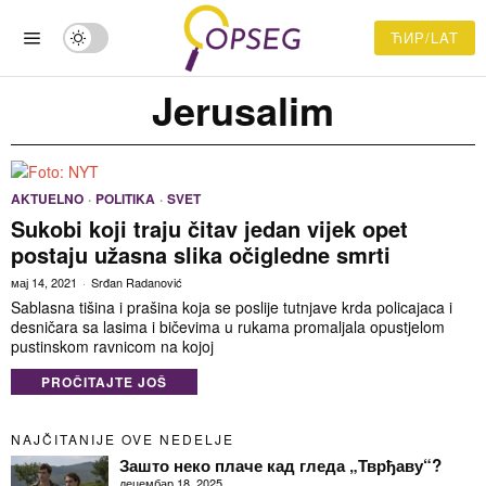
ЋИР/LAT
Jerusalim
AKTUELNO
·
POLITIKA
·
SVET
Sukobi koji traju čitav jedan vijek opet
postaju užasna slika očigledne smrti
мај 14, 2021
Srđan Radanović
Sablasna tišina i prašina koja se poslije tutnjave krda policajaca i
desničara sa lasima i bičevima u rukama promaljala opustjelom
pustinskom ravnicom na kojoj
PROČITAJTE JOŠ
NAJČITANIJE OVE NEDELJE
Зашто неко плаче кад гледа „Тврђаву“?
децембар 18, 2025