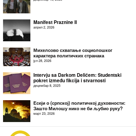
Manifest Praznine II
април 2, 2026
Михелсово схватање социолошког
карактера политичких странака
јул 28, 2026
Intervju sa Darkom Delićem: Studentski
pokret između fikcija i stvarnosti
децембар 8, 2025
Есеји о (српској) политичкој духовности:
Зашто Милошу нико не би љубио руку?
март 23, 2026