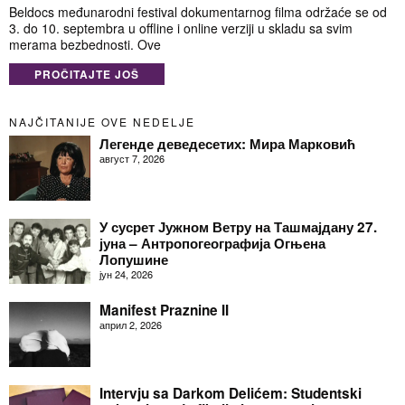
Beldocs međunarodni festival dokumentarnog filma održaće se od
3. do 10. septembra u offline i online verziji u skladu sa svim
merama bezbednosti. Ove
PROČITAJTE JOŠ
NAJČITANIJE OVE NEDELJE
Легенде деведесетих: Мира Марковић
август 7, 2026
У сусрет Јужном Ветру на Ташмајдану 27.
јуна – Антропогеографија Огњена
Лопушине
јун 24, 2026
Manifest Praznine II
април 2, 2026
Intervju sa Darkom Delićem: Studentski