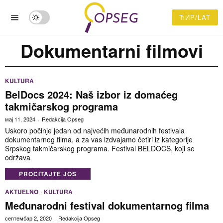
ЋИР/LAT
Dokumentarni filmovi
KULTURA
BelDocs 2024: Naš izbor iz domaćeg
takmičarskog programa
мај 11, 2024
Redakcija Opseg
Uskoro počinje jedan od najvećih međunarodnih festivala
dokumentarnog filma, a za vas izdvajamo četiri iz kategorije
Srpskog takmičarskog programa. Festival BELDOCS, koji se
održava
PROČITAJTE JOŠ
AKTUELNO
·
KULTURA
Međunarodni festival dokumentarnog filma
септембар 2, 2020
Redakcija Opseg