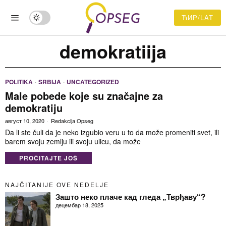
ЋИР/LAT
demokratiija
POLITIKA
·
SRBIJA
·
UNCATEGORIZED
Male pobede koje su značajne za
demokratiju
август 10, 2020
Redakcija Opseg
Da li ste čuli da je neko izgubio veru u to da može promeniti svet, ili
barem svoju zemlju ili svoju ulicu, da može
PROČITAJTE JOŠ
NAJČITANIJE OVE NEDELJE
Зашто неко плаче кад гледа „Тврђаву“?
децембар 18, 2025