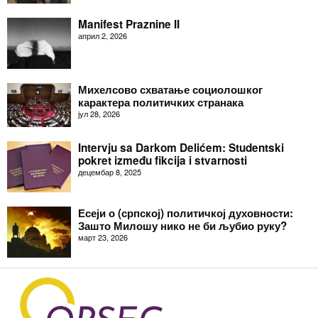
Manifest Praznine II
април 2, 2026
Михелсово схватање социолошког
карактера политичких странака
јул 28, 2026
Intervju sa Darkom Delićem: Studentski
pokret između fikcija i stvarnosti
децембар 8, 2025
Есеји о (српској) политичкој духовности:
Зашто Милошу нико не би љубио руку?
март 23, 2026