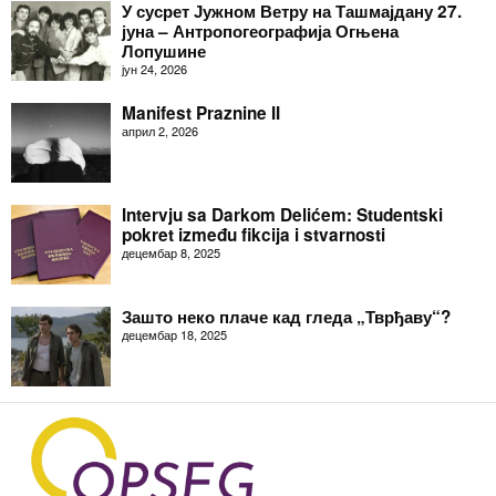
У сусрет Јужном Ветру на Ташмајдану 27.
јуна – Антропогеографија Огњена
Лопушине
јун 24, 2026
Manifest Praznine II
април 2, 2026
Intervju sa Darkom Delićem: Studentski
pokret između fikcija i stvarnosti
децембар 8, 2025
Зашто неко плаче кад гледа „Тврђаву“?
децембар 18, 2025