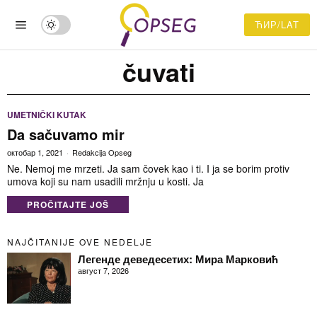
ЋИР/LAT
čuvati
UMETNIČKI KUTAK
Da sačuvamo mir
октобар 1, 2021
Redakcija Opseg
Ne. Nemoj me mrzeti. Ja sam čovek kao i ti. I ja se borim protiv
umova koji su nam usadili mržnju u kosti. Ja
PROČITAJTE JOŠ
NAJČITANIJE OVE NEDELJE
Легенде деведесетих: Мира Марковић
август 7, 2026