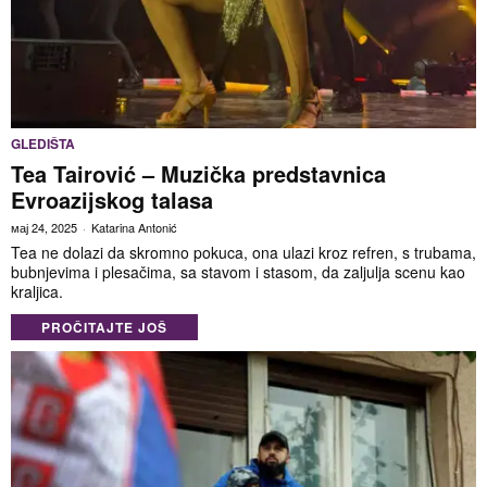
GLEDIŠTA
Tea Tairović – Muzička predstavnica
Evroazijskog talasa
мај 24, 2025
Katarina Antonić
Tea ne dolazi da skromno pokuca, ona ulazi kroz refren, s trubama,
bubnjevima i plesačima, sa stavom i stasom, da zaljulja scenu kao
kraljica.
PROČITAJTE JOŠ