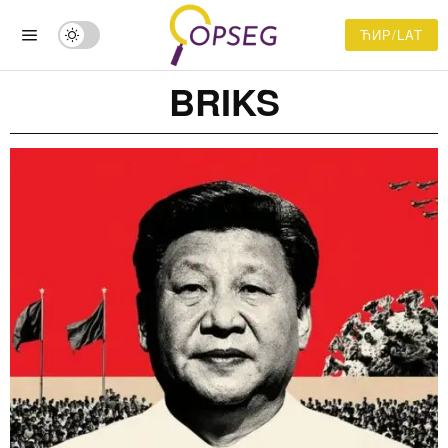
ЋИР/LAT
BRIKS