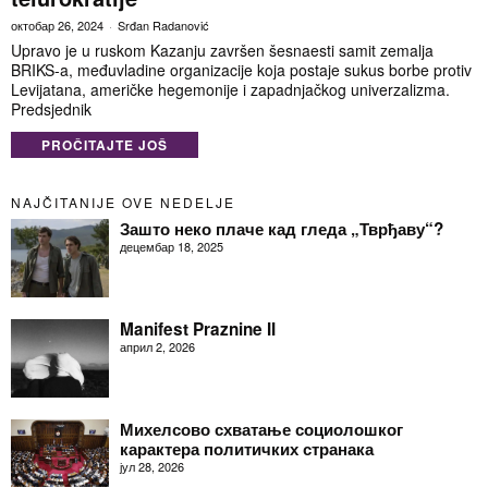
октобар 26, 2024
Srđan Radanović
Upravo je u ruskom Kazanju završen šesnaesti samit zemalja
BRIKS-a, međuvladine organizacije koja postaje sukus borbe protiv
Levijatana, američke hegemonije i zapadnjačkog univerzalizma.
Predsjednik
PROČITAJTE JOŠ
NAJČITANIJE OVE NEDELJE
Зашто неко плаче кад гледа „Тврђаву“?
децембар 18, 2025
Manifest Praznine II
април 2, 2026
Михелсово схватање социолошког
карактера политичких странака
јул 28, 2026