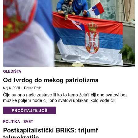
GLEDIŠTA
Od tvrdog do mekog patriotizma
мај 6, 2025
Darko Delić
Čije su ono naše zastave ili ko to tamo žela? čiji ono svatovi bez
muzike poljem hode čiji ono svatovi uplakani kolo vode čiji
PROČITAJTE JOŠ
POLITIKA
·
SVET
Postkapitalistički BRIKS: trijumf
telurokratije