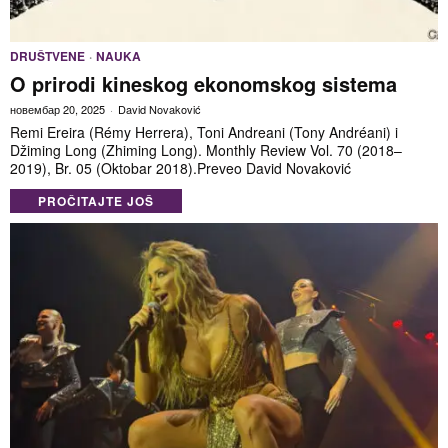
DRUŠTVENE
·
NAUKA
O prirodi kineskog ekonomskog sistema
новембар 20, 2025
David Novaković
Remi Ereira (Rémy Herrera), Toni Andreani (Tony Andréani) i
Džiming Long (Zhiming Long). Monthly Review Vol. 70 (2018–
2019), Br. 05 (Oktobar 2018).Preveo David Novaković
PROČITAJTE JOŠ