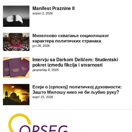
Manifest Praznine II
април 2, 2026
Михелсово схватање социолошког
карактера политичких странака
јул 28, 2026
Intervju sa Darkom Delićem: Studentski
pokret između fikcija i stvarnosti
децембар 8, 2025
Есеји о (српској) политичкој духовности:
Зашто Милошу нико не би љубио руку?
март 23, 2026