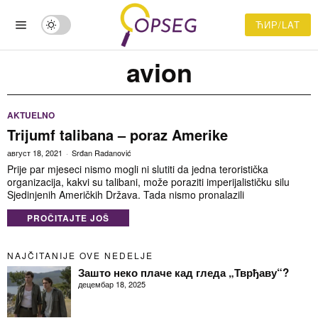
ЋИР/LAT
avion
AKTUELNO
Trijumf talibana – poraz Amerike
август 18, 2021
Srđan Radanović
Prije par mjeseci nismo mogli ni slutiti da jedna teroristička
organizacija, kakvi su talibani, može poraziti imperijalističku silu
Sjedinjenih Američkih Država. Tada nismo pronalazili
PROČITAJTE JOŠ
NAJČITANIJE OVE NEDELJE
Зашто неко плаче кад гледа „Тврђаву“?
децембар 18, 2025