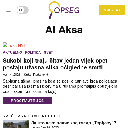
ЋИР/LAT
Al Aksa
AKTUELNO
·
POLITIKA
·
SVET
Sukobi koji traju čitav jedan vijek opet
postaju užasna slika očigledne smrti
мај 14, 2021
Srđan Radanović
Sablasna tišina i prašina koja se poslije tutnjave krda policajaca i
desničara sa lasima i bičevima u rukama promaljala opustjelom
pustinskom ravnicom na kojoj
PROČITAJTE JOŠ
NAJČITANIJE OVE NEDELJE
Зашто неко плаче кад гледа „Тврђаву“?
децембар 18, 2025