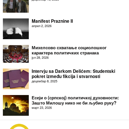
Manifest Praznine II
април 2, 2026
Михелсово схватање социолошког
карактера политичких странака
јул 28, 2026
Intervju sa Darkom Delićem: Studentski
pokret između fikcija i stvarnosti
децембар 8, 2025
Есеји о (српској) политичкој духовности:
Зашто Милошу нико не би љубио руку?
март 23, 2026