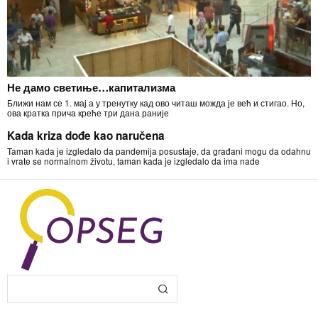
Не дамо светиње…капитализма
Ближи нам се 1. мај а у тренутку кад ово читаш можда је већ и стигао. Но,
ова кратка прича креће три дана раније
Kada kriza dođe kao naručena
Taman kada je izgledalo da pandemija posustaje, da građani mogu da odahnu
i vrate se normalnom životu, taman kada je izgledalo da ima nade