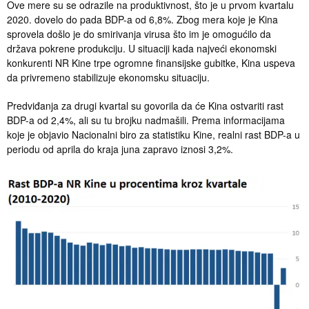
Ove mere su se odrazile na produktivnost, što je u prvom kvartalu
2020. dovelo do pada BDP-a od 6,8%. Zbog mera koje je Kina
sprovela došlo je do smirivanja virusa što im je omogućilo da
država pokrene produkciju. U situaciji kada najveći ekonomski
konkurenti NR Kine trpe ogromne finansijske gubitke, Kina uspeva
da privremeno stabilizuje ekonomsku situaciju.
Predviđanja za drugi kvartal su govorila da će Kina ostvariti rast
BDP-a od 2,4%, ali su tu brojku nadmašili. Prema informacijama
koje je objavio Nacionalni biro za statistiku Kine, realni rast BDP-a u
periodu od aprila do kraja juna zapravo iznosi 3,2%.