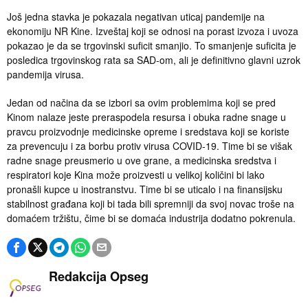
Još jedna stavka je pokazala negativan uticaj pandemije na
ekonomiju NR Kine. Izveštaj koji se odnosi na porast izvoza i uvoza
pokazao je da se trgovinski suficit smanjio. To smanjenje suficita je
posledica trgovinskog rata sa SAD-om, ali je definitivno glavni uzrok
pandemija virusa.
Jedan od načina da se izbori sa ovim problemima koji se pred
Kinom nalaze jeste preraspodela resursa i obuka radne snage u
pravcu proizvodnje medicinske opreme i sredstava koji se koriste
za prevencuju i za borbu protiv virusa COVID-19. Time bi se višak
radne snage preusmerio u ove grane, a medicinska sredstva i
respiratori koje Kina može proizvesti u velikoj količini bi lako
pronašli kupce u inostranstvu. Time bi se uticalo i na finansijsku
stabilnost građana koji bi tada bili spremniji da svoj novac troše na
domaćem tržištu, čime bi se domaća industrija dodatno pokrenula.
Redakcija Opseg