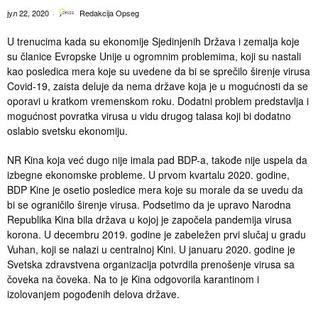
јул 22, 2020
Redakcija Opseg
U trenucima kada su ekonomije Sjedinjenih Država i zemalja koje
su članice Evropske Unije u ogromnim problemima, koji su nastali
kao posledica mera koje su uvedene da bi se sprečilo širenje virusa
Covid-19, zaista deluje da nema države koja je u mogućnosti da se
oporavi u kratkom vremenskom roku. Dodatni problem predstavlja i
mogućnost povratka virusa u vidu drugog talasa koji bi dodatno
oslabio svetsku ekonomiju.
NR Kina koja već dugo nije imala pad BDP-a, takođe nije uspela da
izbegne ekonomske probleme. U prvom kvartalu 2020. godine,
BDP Kine je osetio posledice mera koje su morale da se uvedu da
bi se ograničilo širenje virusa. Podsetimo da je upravo Narodna
Republika Kina bila država u kojoj je započela pandemija virusa
korona. U decembru 2019. godine je zabeležen prvi slučaj u gradu
Vuhan, koji se nalazi u centralnoj Kini. U januaru 2020. godine je
Svetska zdravstvena organizacija potvrdila prenošenje virusa sa
čoveka na čoveka. Na to je Kina odgovorila karantinom i
izolovanjem pogođenih delova države.