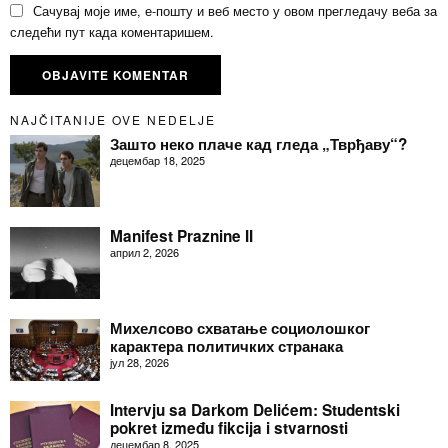
Сачувај моје име, е-пошту и веб место у овом прегледачу веба за
следећи пут када коментаришем.
NAJČITANIJE OVE NEDELJE
Зашто неко плаче кад гледа „Тврђаву“?
децембар 18, 2025
Manifest Praznine II
април 2, 2026
Михелсово схватање социолошког
карактера политичких странака
јул 28, 2026
Intervju sa Darkom Delićem: Studentski
pokret između fikcija i stvarnosti
децембар 8, 2025