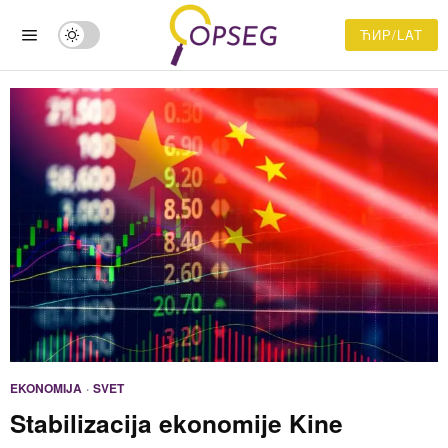
ЋИР/LAT
EKONOMIJA
·
SVET
Stabilizacija ekonomije Kine