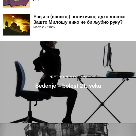
Есеји о (српској) политичкој духовности:
Зашто Милошу нико не би љубио руку?
март 23, 2026
PRETHODNA OBJAVA
Sedenje – bolest 21. veka