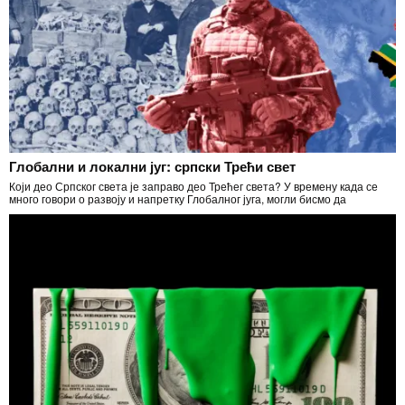
Глобални и локални југ: српски Трећи свет
Који део Српског света је заправо део Трећег света? У времену када се
много говори о развоју и напретку Глобалног југа, могли бисмо да