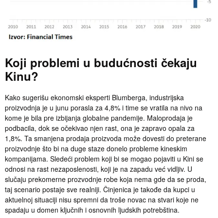
Koji problemi u budućnosti čekaju
Kinu?
Kako sugerišu ekonomski eksperti Blumberga, industrijska
proizvodnja je u junu porasla za 4,8% i time se vratila na nivo na
kome je bila pre izbijanja globalne pandemije. Maloprodaja je
podbacila, dok se očekivao njen rast, ona je zapravo opala za
1,8%. Ta smanjena prodaja proizvoda može dovesti do preterane
proizvodnje što bi na duge staze donelo probleme kineskim
kompanijama. Sledeći problem koji bi se mogao pojaviti u Kini se
odnosi na rast nezaposlenosti, koji je na zapadu već vidljiv. U
slučaju prekomerne prozvodnje robe koja nema gde da se proda,
taj scenario postaje sve realniji. Činjenica je takođe da kupci u
aktuelnoj situaciji nisu spremni da troše novac na stvari koje ne
spadaju u domen ključnih i osnovnih ljudskih potrebština.