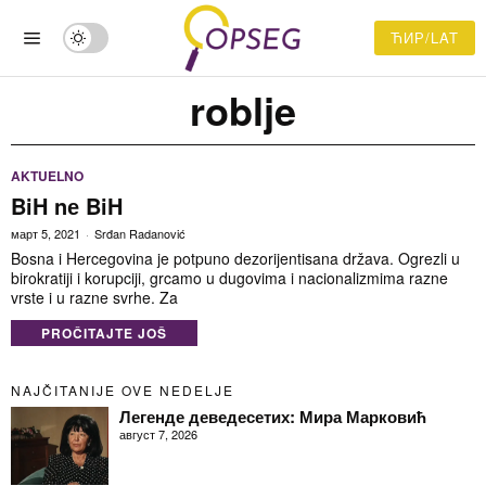
ЋИР/LAT
roblje
AKTUELNO
BiH nе BiH
март 5, 2021
Srđan Radanović
Bosna i Hercegovina je potpuno dezorijentisana država. Ogrezli u
birokratiji i korupciji, grcamo u dugovima i nacionalizmima razne
vrste i u razne svrhe. Za
PROČITAJTE JOŠ
NAJČITANIJE OVE NEDELJE
Легенде деведесетих: Мира Марковић
август 7, 2026