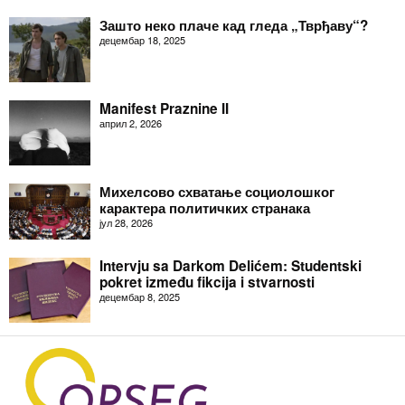
Зашто неко плаче кад гледа „Тврђаву“?
децембар 18, 2025
Manifest Praznine II
април 2, 2026
Михелсово схватање социолошког
карактера политичких странака
јул 28, 2026
Intervju sa Darkom Delićem: Studentski
pokret između fikcija i stvarnosti
децембар 8, 2025