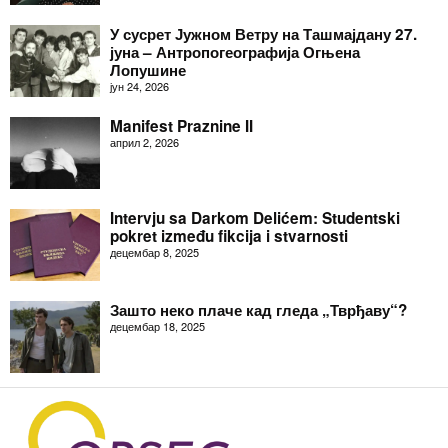
У сусрет Јужном Ветру на Ташмајдану 27.
јуна – Антропогеографија Огњена
Лопушине
јун 24, 2026
Manifest Praznine II
април 2, 2026
Intervju sa Darkom Delićem: Studentski
pokret između fikcija i stvarnosti
децембар 8, 2025
Зашто неко плаче кад гледа „Тврђаву“?
децембар 18, 2025