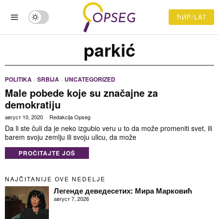
ЋИР/LAT
parkić
POLITIKA
·
SRBIJA
·
UNCATEGORIZED
Male pobede koje su značajne za
demokratiju
август 10, 2020
Redakcija Opseg
Da li ste čuli da je neko izgubio veru u to da može promeniti svet, ili
barem svoju zemlju ili svoju ulicu, da može
PROČITAJTE JOŠ
NAJČITANIJE OVE NEDELJE
Легенде деведесетих: Мира Марковић
август 7, 2026