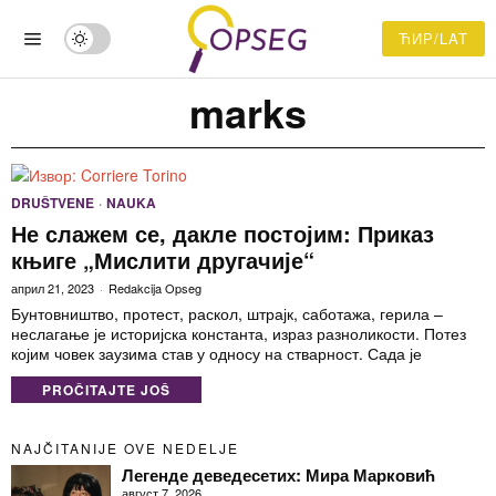
ЋИР/LAT
marks
DRUŠTVENE
·
NAUKA
Не слажем се, дакле постојим: Приказ
књиге „Мислити другачије“
април 21, 2023
Redakcija Opseg
Бунтовништво, протест, раскол, штрајк, саботажа, герила –
неслагање је историјска константа, израз разноликости. Потез
којим човек заузима став у односу на стварност. Сада је
PROČITAJTE JOŠ
NAJČITANIJE OVE NEDELJE
Легенде деведесетих: Мира Марковић
август 7, 2026