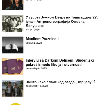
У сусрет Јужном Ветру на Ташмајдану 27.
јуна – Антропогеографија Огњена
Лопушине
јун 24, 2026
Manifest Praznine II
април 2, 2026
Intervju sa Darkom Delićem: Studentski
pokret između fikcija i stvarnosti
децембар 8, 2025
Зашто неко плаче кад гледа „Тврђаву“?
децембар 18, 2025