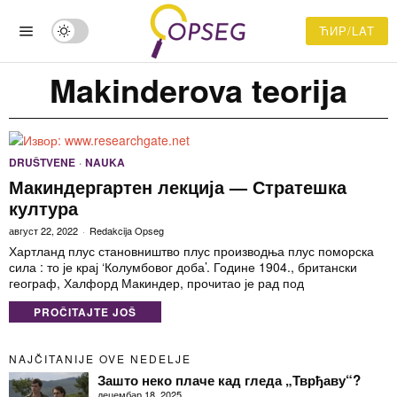
ЋИР/LAT
Makinderova teorija
DRUŠTVENE
·
NAUKA
Макиндергартен лекција — Стратешка
култура
август 22, 2022
Redakcija Opseg
Хартланд плус становништво плус производња плус поморска
сила : то је крај ‘Колумбовог доба’. Године 1904., британски
географ, Халфорд Макиндер, прочитао је рад под
PROČITAJTE JOŠ
NAJČITANIJE OVE NEDELJE
Зашто неко плаче кад гледа „Тврђаву“?
децембар 18, 2025