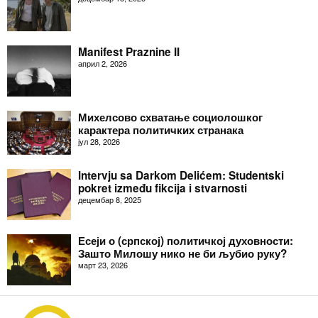
Manifest Praznine II
април 2, 2026
Михелсово схватање социолошког
карактера политичких странака
јул 28, 2026
Intervju sa Darkom Delićem: Studentski
pokret između fikcija i stvarnosti
децембар 8, 2025
Есеји о (српској) политичкој духовности:
Зашто Милошу нико не би љубио руку?
март 23, 2026