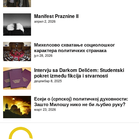
Manifest Praznine II
април 2, 2026
Михелсово схватање социолошког
карактера политичких странака
јул 28, 2026
Intervju sa Darkom Delićem: Studentski
pokret između fikcija i stvarnosti
децембар 8, 2025
Есеји о (српској) политичкој духовности:
Зашто Милошу нико не би љубио руку?
март 23, 2026