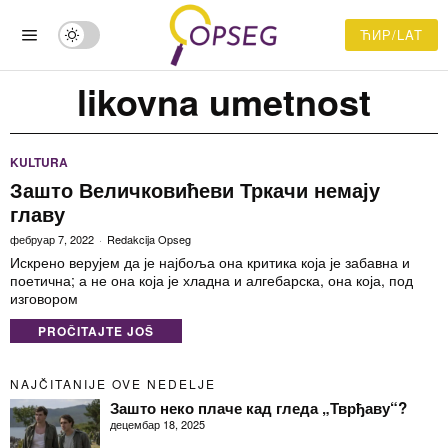
ЋИР/LAT
likovna umetnost
KULTURA
Зашто Величковићеви Тркачи немају
главу
фебруар 7, 2022
Redakcija Opseg
Искрено верујем да је најбоља она критика која је забавна и
поетична; а не она која је хладна и алгебарска, она која, под
изговором
PROČITAJTE JOŠ
NAJČITANIJE OVE NEDELJE
Зашто неко плаче кад гледа „Тврђаву“?
децембар 18, 2025