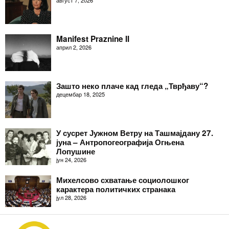
август 7, 2026
Manifest Praznine II
април 2, 2026
Зашто неко плаче кад гледа „Тврђаву“?
децембар 18, 2025
У сусрет Јужном Ветру на Ташмајдану 27.
јуна – Антропогеографија Огњена
Лопушине
јун 24, 2026
Михелсово схватање социолошког
карактера политичких странака
јул 28, 2026